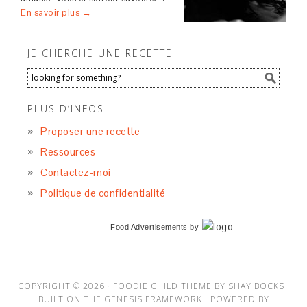
En savoir plus →
JE CHERCHE UNE RECETTE
PLUS D’INFOS
Proposer une recette
Ressources
Contactez-moi
Politique de confidentialité
Food Advertisements
by
COPYRIGHT © 2026 ·
FOODIE CHILD THEME
BY
SHAY BOCKS
·
BUILT ON THE
GENESIS FRAMEWORK
· POWERED BY