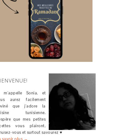
IENVENUE!
e m'appelle Sonia, et
ous aurez facilement
eviné que j'adore la
uisine tunisienne.
espère que mes petites
cettes vous plairont,
usez-vous et surtout savourez ♥
 savoir plus →