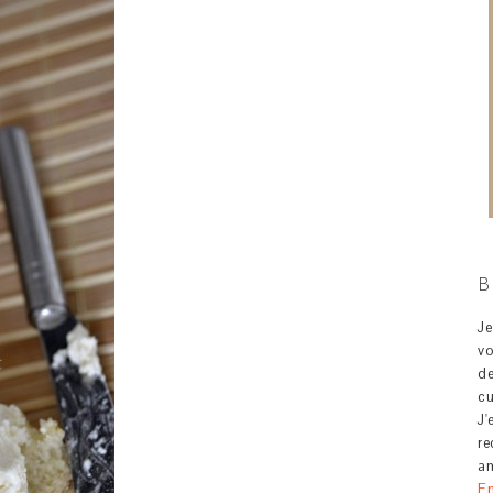
B
J
v
d
c
J'
re
am
En