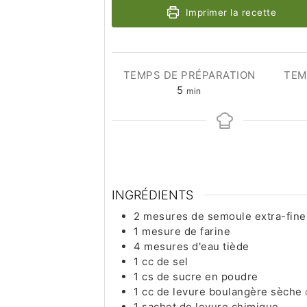
Imprimer la recette
TEMPS DE PRÉPARATION
TEM
minutes
5
min
INGRÉDIENTS
2
mesures de semoule extra-fine
1
mesure de farine
4
mesures d'eau tiède
1
cc de sel
1
cs de sucre en poudre
1
cc de levure boulangère sèche
1
sachet de levure chimique