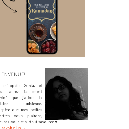
IENVENUE!
e m'appelle Sonia, et
ous aurez facilement
eviné que j'adore la
uisine tunisienne.
espère que mes petites
cettes vous plairont,
usez-vous et surtout savourez ♥
 savoir plus →