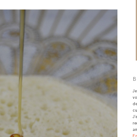
B
J
v
d
c
J'
re
am
En