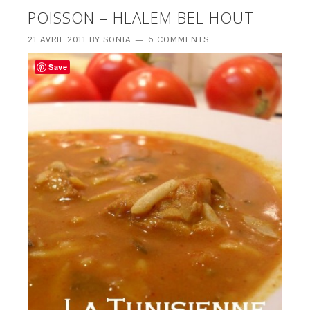
POISSON – HLALEM BEL HOUT
21 AVRIL 2011
BY
SONIA
6 COMMENTS
Save