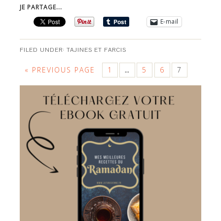
JE PARTAGE...
E-mail
FILED UNDER:
TAJINES ET FARCIS
« PREVIOUS PAGE
1
5
6
7
…