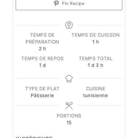
Pin Recipe
TEMPS DE
TEMPS DE CUISSON
heure
PRÉPARATION
1
h
heures
2
h
TEMPS DE REPOS
TEMPS TOTAL
day
day
heures
1
d
1
d
3
h
TYPE DE PLAT
CUISINE
Pâtisserie
tunisienne
PORTIONS
15