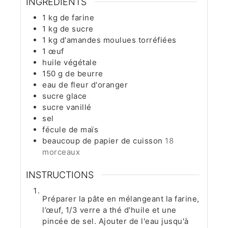
INGRÉDIENTS
1
kg
de farine
1
kg
de sucre
1
kg
d'amandes moulues torréfiées
1
œuf
huile végétale
150
g
de beurre
eau de fleur d'oranger
sucre glace
sucre vanillé
sel
fécule de maïs
beaucoup de papier de cuisson
18
morceaux
INSTRUCTIONS
Préparer la pâte en mélangeant la farine,
l’œuf, 1/3 verre a thé d'huile et une
pincée de sel. Ajouter de l'eau jusqu'à