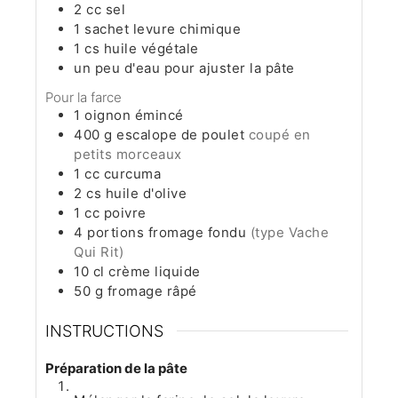
2
cc
sel
1
sachet
levure chimique
1
cs
huile végétale
un peu d'eau pour ajuster la pâte
Pour la farce
1
oignon émincé
400
g
escalope de poulet
coupé en
petits morceaux
1
cc
curcuma
2
cs
huile d'olive
1
cc
poivre
4
portions
fromage fondu
(type Vache
Qui Rit)
10
cl
crème liquide
50
g
fromage râpé
INSTRUCTIONS
Préparation de la pâte