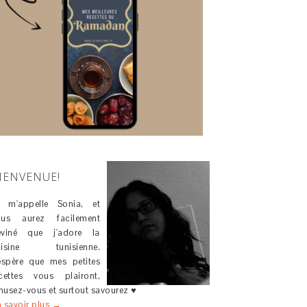
IENVENUE!
e m'appelle Sonia, et
ous aurez facilement
eviné que j'adore la
uisine tunisienne.
espère que mes petites
cettes vous plairont,
usez-vous et surtout savourez ♥
 savoir plus →