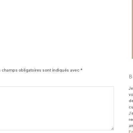
 champs obligatoires sont indiqués avec
*
B
J
v
d
c
J'
re
am
En