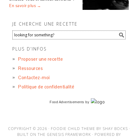
En savoir plus →
JE CHERCHE UNE RECETTE
PLUS D’INFOS
Proposer une recette
Ressources
Contactez-moi
Politique de confidentialité
Food Advertisements
by
COPYRIGHT © 2026 ·
FOODIE CHILD THEME
BY
SHAY BOCKS
·
BUILT ON THE
GENESIS FRAMEWORK
· POWERED BY