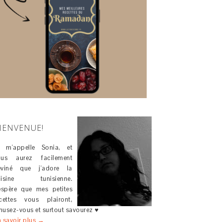
IENVENUE!
e m'appelle Sonia, et
ous aurez facilement
eviné que j'adore la
uisine tunisienne.
espère que mes petites
cettes vous plairont,
usez-vous et surtout savourez ♥
 savoir plus →