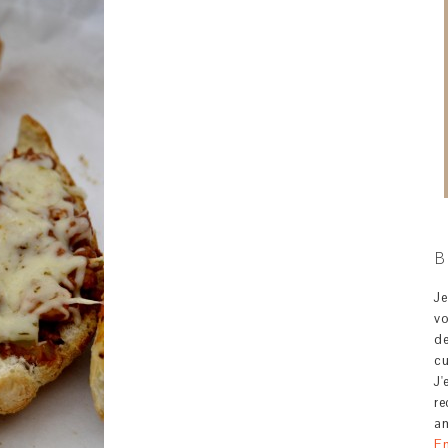
B
J
v
d
c
J'
re
am
En