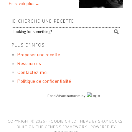
En savoir plus →
JE CHERCHE UNE RECETTE
PLUS D’INFOS
Proposer une recette
Ressources
Contactez-moi
Politique de confidentialité
Food Advertisements
by
COPYRIGHT © 2026 ·
FOODIE CHILD THEME
BY
SHAY BOCKS
·
BUILT ON THE
GENESIS FRAMEWORK
· POWERED BY