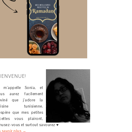
IENVENUE!
e m'appelle Sonia, et
ous aurez facilement
eviné que j'adore la
uisine tunisienne.
espère que mes petites
cettes vous plairont,
usez-vous et surtout savourez ♥
 savoir plus →