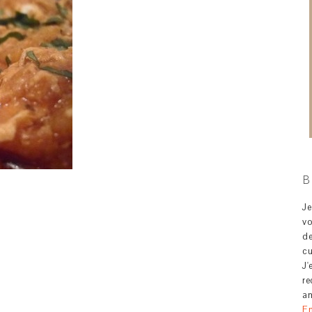
B
J
v
d
c
J'
re
am
En