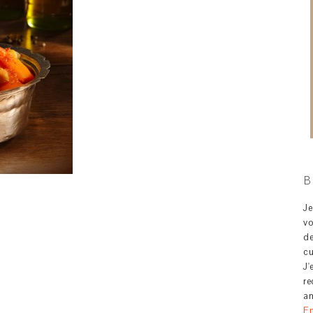
B
J
v
d
c
J'
re
am
En