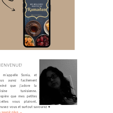
IENVENUE!
e m'appelle Sonia, et
ous aurez facilement
eviné que j'adore la
uisine tunisienne.
espère que mes petites
cettes vous plairont,
usez-vous et surtout savourez ♥
 savoir plus →