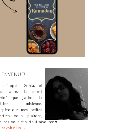
IENVENUE!
e m'appelle Sonia, et
ous aurez facilement
eviné que j'adore la
uisine tunisienne.
espère que mes petites
cettes vous plairont,
usez-vous et surtout savourez ♥
 savoir plus →