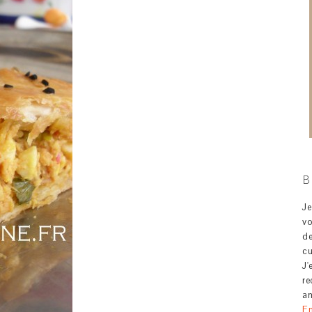
B
J
v
d
c
J'
re
am
En