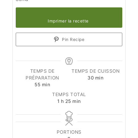
Imprimer la recette
Pin Recipe
TEMPS DE
TEMPS DE CUISSON
minutes
PRÉPARATION
30
min
minutes
55
min
TEMPS TOTAL
heure
minutes
1
h
25
min
PORTIONS